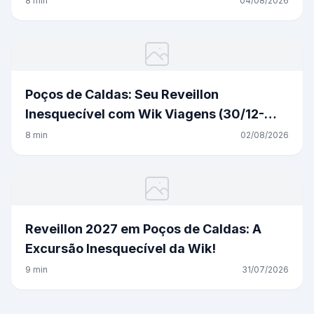
8 min
04/08/2026
Poços de Caldas: Seu Reveillon
Inesquecível com Wik Viagens (30/12-
02/01)
8 min
02/08/2026
Reveillon 2027 em Poços de Caldas: A
Excursão Inesquecível da Wik!
9 min
31/07/2026