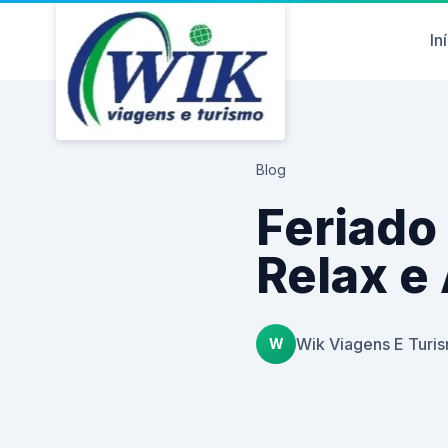
In
Blog
Feriado
Relax e
Wik Viagens E Turi
W