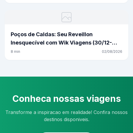
Poços de Caldas: Seu Reveillon
Inesquecível com Wik Viagens (30/12-
02/01)
8 min
02/08/2026
Conheca nossas viagens
Transforme a inspiracao em realidade! Confira nossos
destinos disponiveis.