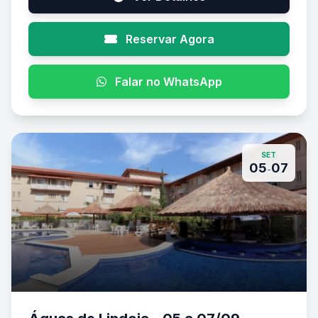
Reservar Agora
Falar no WhatsApp
SET
05
07
-