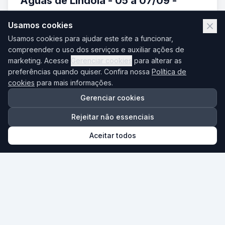
Águas de Lindoia - 05 a 07/09 -
Feriado
Usamos cookies
05/09 a 07/09/2026
Usamos cookies para ajudar este site a funcionar,
Brasil
compreender o uso dos serviços e auxiliar ações de
marketing. Acesse
Gerenciar cookies
para alterar as
A partir de
preferências quando quiser. Confira nossa
Política de
R$ 1.766,00
cookies
para mais informações.
até R$ 2.624,00
Gerenciar cookies
Ou em até 6x de R$ 294,33 no cartão
Rejeitar não essenciais
Aceitar todos
Ver Detalhes
Reservar Agora
Falar no WhatsApp